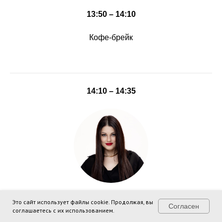
13:50 – 14:10
Кофе-брейк
14:10 – 14:35
Елена Никитина
Это сайт использует файлы cookie. Продолжая, вы
Согласен
соглашаетесь с их использованием.
Эксперт по выплатам на бизнес от государства и детским